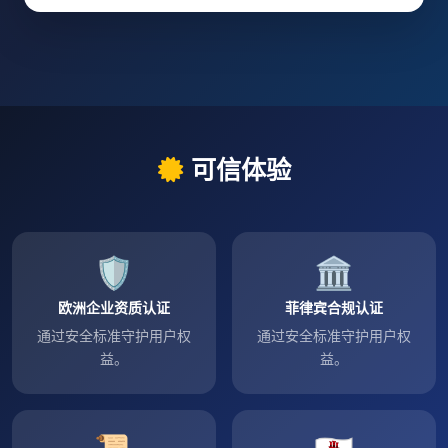
可信体验
🛡
🏛
欧洲企业资质认证
菲律宾合规认证
通过安全标准守护用户权
通过安全标准守护用户权
益。
益。