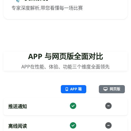
专家深度解析,带您看懂每一场比赛
APP 与网页版全面对比
APP在性能、体验、功能三个维度全面领先
APP 端
网页版
推送通知
离线阅读