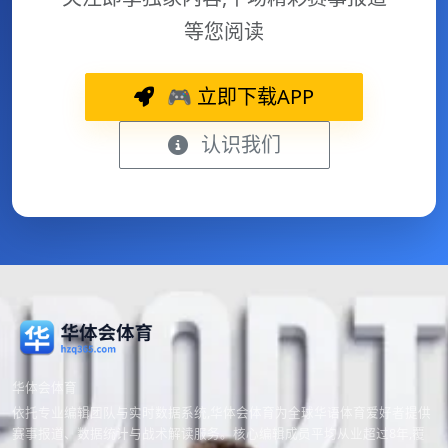
等您阅读
🎮 立即下载APP
认识我们
华体会体育
依托专业编辑团队与实时数据系统,华体会体育为全球华语体育爱好者提供
赛事报道、数据统计与战术解读服务。核心编辑成员平均从业超过8年,覆