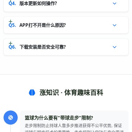
Q4.
版本更新如何操作?
Q5.
APP打不开是什么原因?
Q6.
下载安装是否安全可靠?
涨知识 · 体育趣味百科
篮球为什么要有"带球走步"限制?
走步限制防止持球人靠多步推进获得不公平优势, 保证