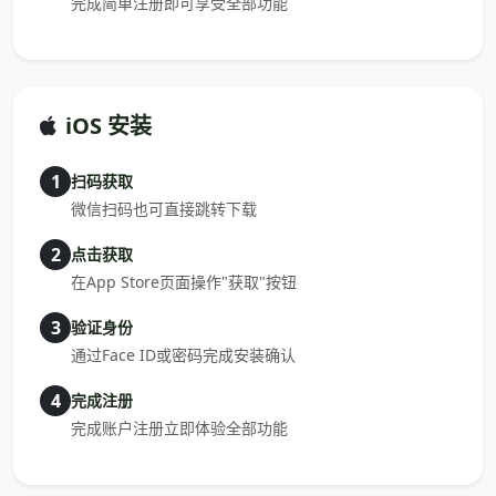
完成简单注册即可享受全部功能
iOS 安装
1
扫码获取
微信扫码也可直接跳转下载
2
点击获取
在App Store页面操作"获取"按钮
3
验证身份
通过Face ID或密码完成安装确认
4
完成注册
完成账户注册立即体验全部功能