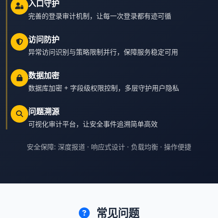
入口守护
完善的登录审计机制，让每一次登录都有迹可循
访问防护
异常访问识别与策略限制并行，保障服务稳定可用
数据加密
数据库加密 + 字段级权限控制，多层守护用户隐私
问题溯源
可视化审计平台，让安全事件追溯简单高效
安全保障: 深度报道 · 响应式设计 · 负载均衡 · 操作便捷
常见问题