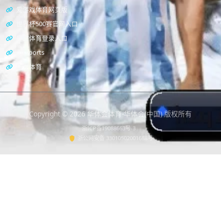
爱游戏体育网页版
世界杯500赛官网入口
星空体育登录入口
mksports
广发体育
Copyright © 2026
华体会体育-华体会(中国)
版权所有
浙ICP备19088663号-3
浙公网安备 33010502001688号