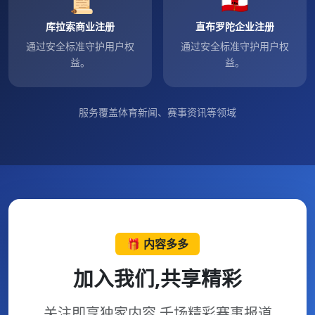
📜
🇬🇮
库拉索商业注册
直布罗陀企业注册
通过安全标准守护用户权
通过安全标准守护用户权
益。
益。
服务覆盖体育新闻、赛事资讯等领域
🎁 内容多多
加入我们,共享精彩
关注即享独家内容,千场精彩赛事报道