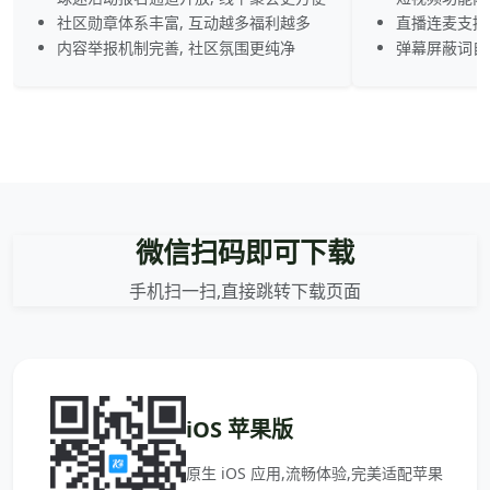
社区勋章体系丰富, 互动越多福利越多
直播连麦支持
内容举报机制完善, 社区氛围更纯净
弹幕屏蔽词自
微信扫码即可下载
手机扫一扫,直接跳转下载页面
iOS 苹果版
原生 iOS 应用,流畅体验,完美适配苹果