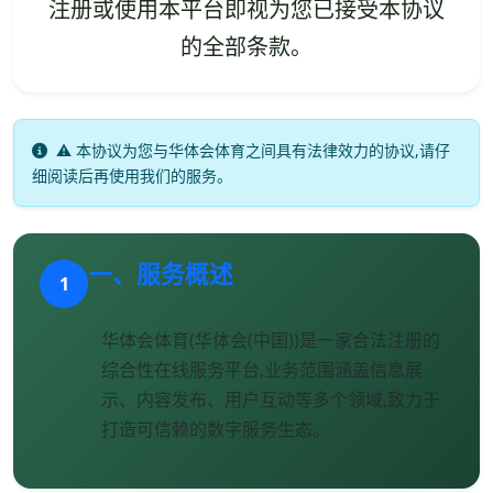
注册或使用本平台即视为您已接受本协议
的全部条款。
⚠️ 本协议为您与华体会体育之间具有法律效力的协议,请仔
细阅读后再使用我们的服务。
一、服务概述
1
华体会体育(华体会(中国))是一家合法注册的
综合性在线服务平台,业务范围涵盖信息展
示、内容发布、用户互动等多个领域,致力于
打造可信赖的数字服务生态。