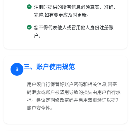
注册时提供的所有信息必须真实、准确、
完整,如有变更应及时更新。
您不得代表他人或冒用他人身份注册账
户。
三、账户使用规范
3
用户须自行保管好账户密码和相关信息,因密
码泄露或账户被盗用导致的损失由用户自行承
担。建议定期修改密码并启用双重验证以提升
账户安全性。