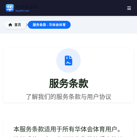
首页
服务条款 - 华体会体育
服务条款
了解我们的服务条款与用户协议
本服务条款适用于所有华体会体育用户。